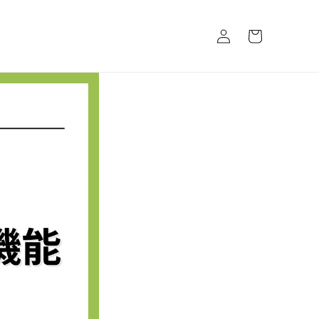
ロ
カ
グ
ー
イ
ト
ン