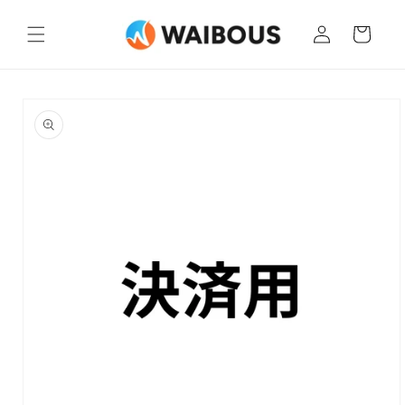
コンテ
カ
ンツに
グ
ー
進む
イ
ト
ン
商品情
報にス
キップ