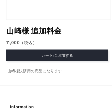
モ
ー
山﨑様 追加料金
ダ
ル
で
通
11,000（税込）
メ
常
デ
ィ
価
カートに追加する
ア
格
(1)
を
開
山﨑様決済用の商品になります
く
Information